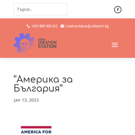
+359 889 900 622
creationstation@sofiatech.bg


“Америка за
България”
Jan 13, 2023